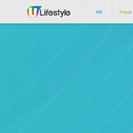
HK
Travel