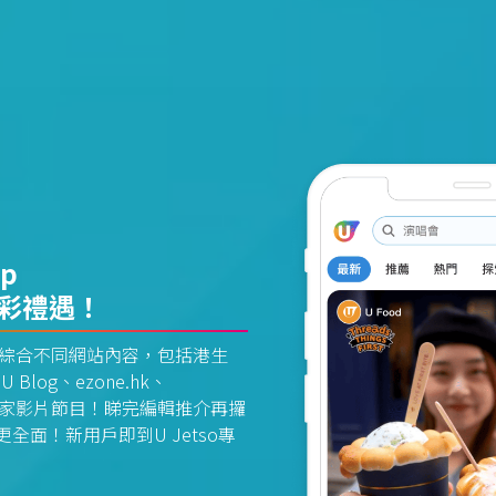
pp
精彩禮遇！
資訊平台綜合不同網站內容，包括港生
U Blog、ezone.hk、
惠及獨家影片節目！睇完編輯推介再攞
面！新用戶即到U Jetso專