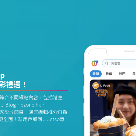
pp
精彩禮遇！
資訊平台綜合不同網站內容，包括港生
U Blog、ezone.hk、
惠及獨家影片節目！睇完編輯推介再攞
面！新用戶即到U Jetso專