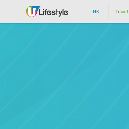
HK
Travel