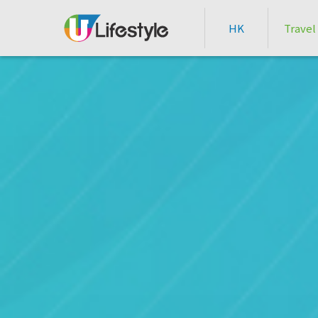
HK
Travel