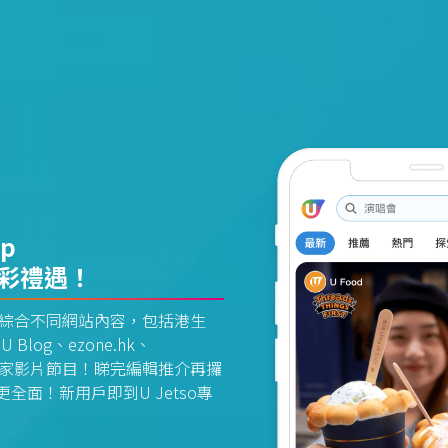
pp
精彩禮遇！
資訊平台綜合不同網站內容，包括港生
U Blog、ezone.hk、
惠及獨家影片節目！睇完編輯推介再攞
面！新用戶即到U Jetso專