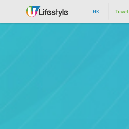
HK
Travel