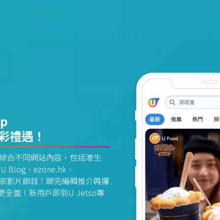
pp
精彩禮遇！
資訊平台綜合不同網站內容，包括港生
U Blog、ezone.hk、
惠及獨家影片節目！睇完編輯推介再攞
面！新用戶即到U Jetso專