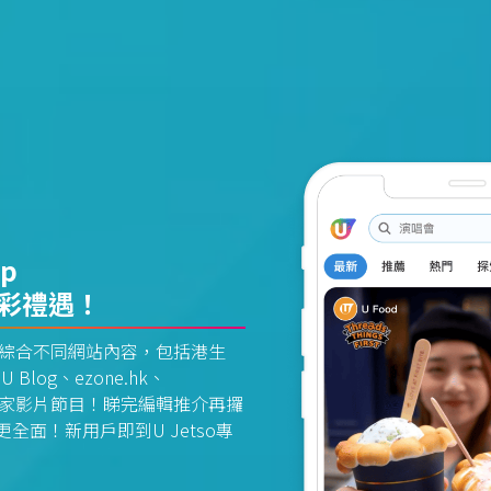
pp
精彩禮遇！
資訊平台綜合不同網站內容，包括港生
U Blog、ezone.hk、
惠及獨家影片節目！睇完編輯推介再攞
面！新用戶即到U Jetso專