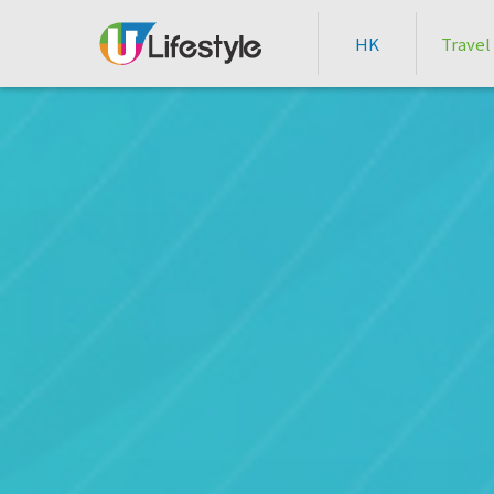
HK
Travel