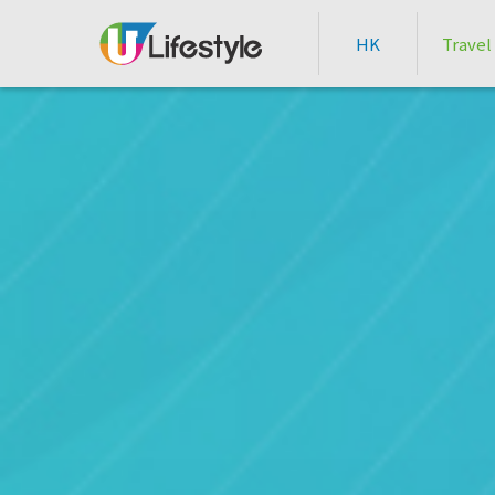
HK
Travel