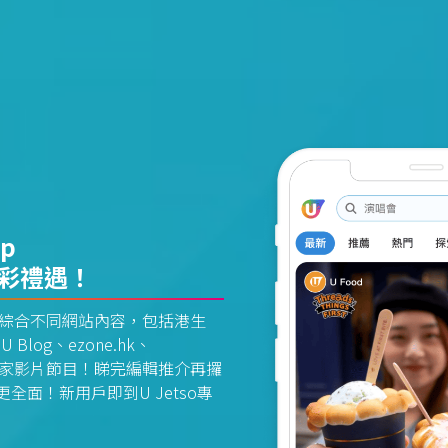
pp
精彩禮遇！
資訊平台綜合不同網站內容，包括港生
U Blog、ezone.hk、
惠及獨家影片節目！睇完編輯推介再攞
面！新用戶即到U Jetso專