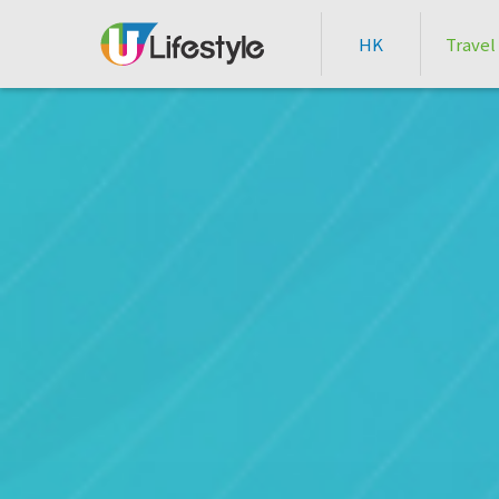
HK
Travel