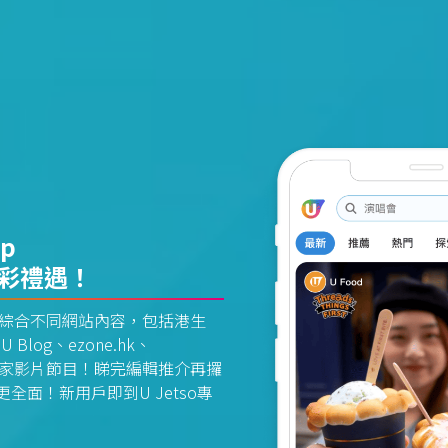
pp
精彩禮遇！
資訊平台綜合不同網站內容，包括港生
U Blog、ezone.hk、
惠及獨家影片節目！睇完編輯推介再攞
面！新用戶即到U Jetso專