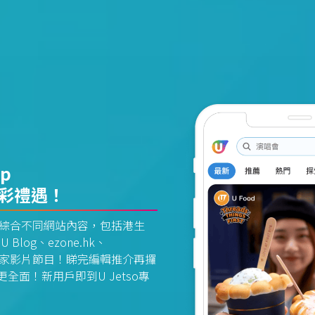
pp
精彩禮遇！
資訊平台綜合不同網站內容，包括港生
U Blog、ezone.hk、
惠及獨家影片節目！睇完編輯推介再攞
面！新用戶即到U Jetso專