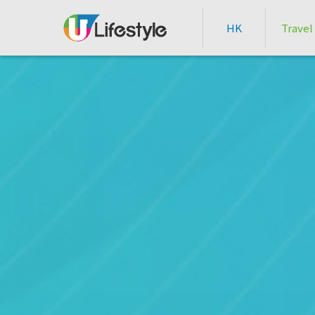
HK
Travel