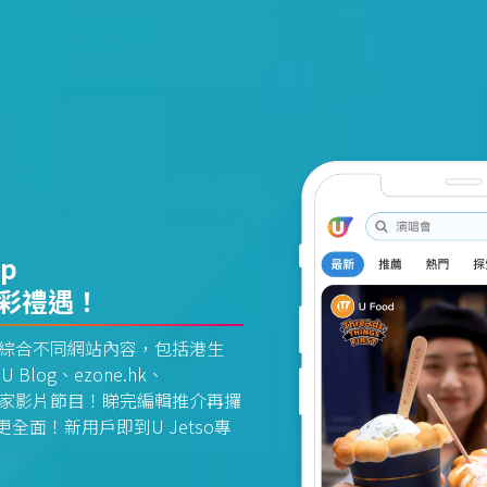
pp
精彩禮遇！
資訊平台綜合不同網站內容，包括港生
U Blog、ezone.hk、
惠及獨家影片節目！睇完編輯推介再攞
面！新用戶即到U Jetso專