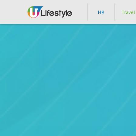
HK
Travel