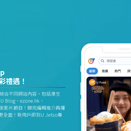
pp
精彩禮遇！
資訊平台綜合不同網站內容，包括港生
U Blog、ezone.hk、
惠及獨家影片節目！睇完編輯推介再攞
面！新用戶即到U Jetso專