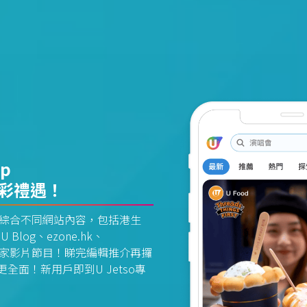
pp
精彩禮遇！
資訊平台綜合不同網站內容，包括港生
U Blog、ezone.hk、
惠及獨家影片節目！睇完編輯推介再攞
面！新用戶即到U Jetso專