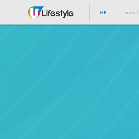
HK
Travel