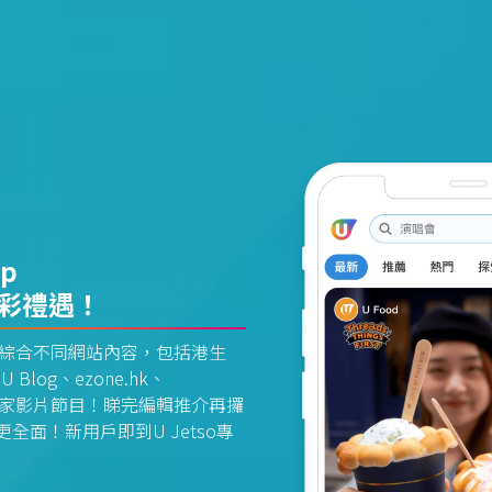
pp
精彩禮遇！
資訊平台綜合不同網站內容，包括港生
U Blog、ezone.hk、
惠及獨家影片節目！睇完編輯推介再攞
面！新用戶即到U Jetso專