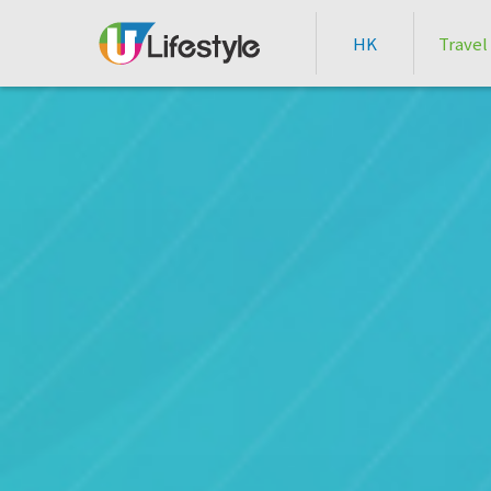
HK
Travel