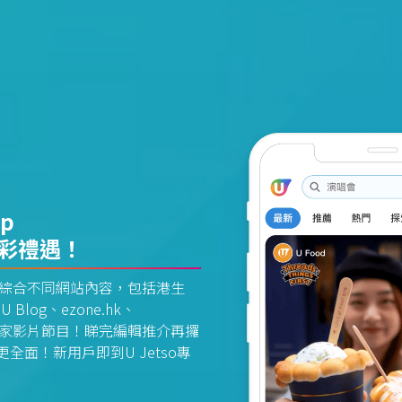
pp
精彩禮遇！
資訊平台綜合不同網站內容，包括港生
U Blog、ezone.hk、
惠及獨家影片節目！睇完編輯推介再攞
面！新用戶即到U Jetso專