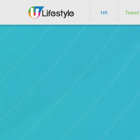
HK
Travel