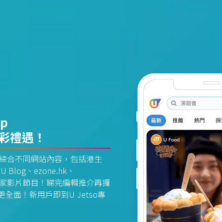
pp
精彩禮遇！
資訊平台綜合不同網站內容，包括港生
U Blog、ezone.hk、
惠及獨家影片節目！睇完編輯推介再攞
面！新用戶即到U Jetso專