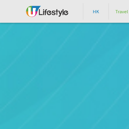
HK
Travel