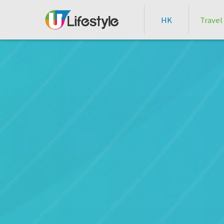
HK
Travel