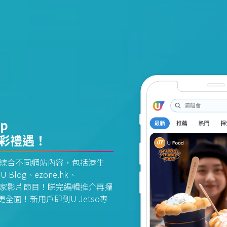
pp
精彩禮遇！
資訊平台綜合不同網站內容，包括港生
U Blog、ezone.hk、
惠及獨家影片節目！睇完編輯推介再攞
面！新用戶即到U Jetso專