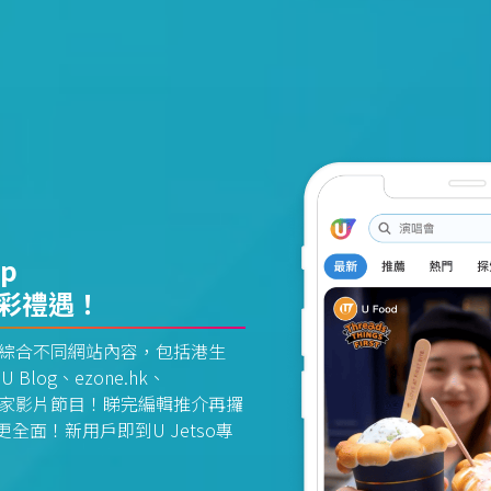
pp
精彩禮遇！
資訊平台綜合不同網站內容，包括港生
U Blog、ezone.hk、
惠及獨家影片節目！睇完編輯推介再攞
面！新用戶即到U Jetso專