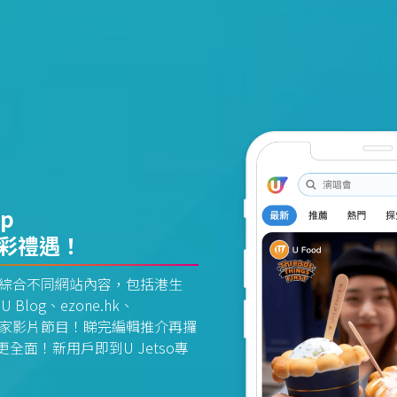
pp
精彩禮遇！
資訊平台綜合不同網站內容，包括港生
U Blog、ezone.hk、
惠及獨家影片節目！睇完編輯推介再攞
面！新用戶即到U Jetso專