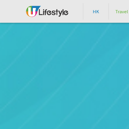
HK
Travel