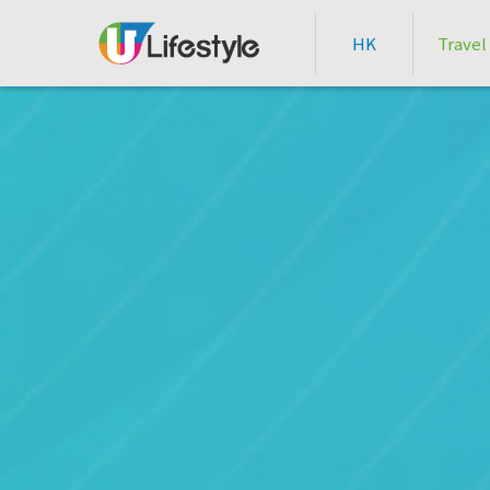
HK
Travel