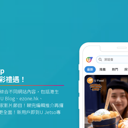
pp
精彩禮遇！
資訊平台綜合不同網站內容，包括港生
U Blog、ezone.hk、
惠及獨家影片節目！睇完編輯推介再攞
面！新用戶即到U Jetso專