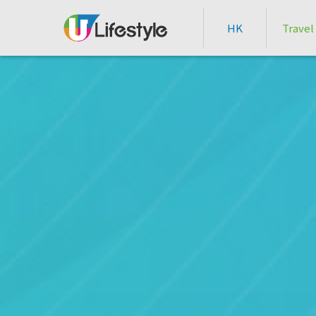
HK
Travel