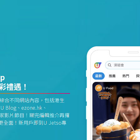
pp
精彩禮遇！
資訊平台綜合不同網站內容，包括港生
U Blog、ezone.hk、
惠及獨家影片節目！睇完編輯推介再攞
面！新用戶即到U Jetso專