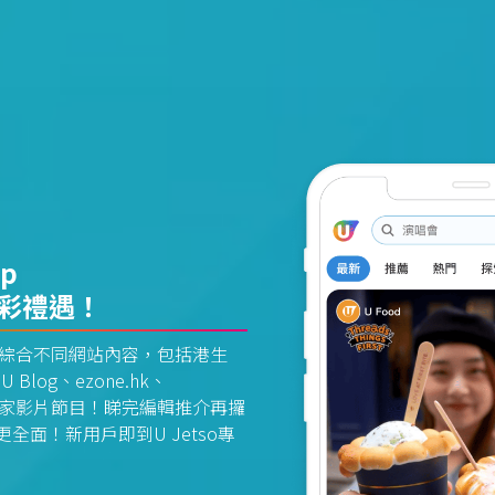
pp
精彩禮遇！
資訊平台綜合不同網站內容，包括港生
U Blog、ezone.hk、
惠及獨家影片節目！睇完編輯推介再攞
面！新用戶即到U Jetso專