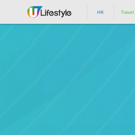
HK
Travel