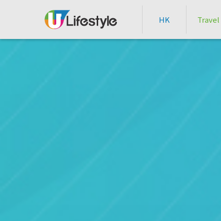
HK
Travel