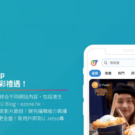
pp
精彩禮遇！
資訊平台綜合不同網站內容，包括港生
U Blog、ezone.hk、
惠及獨家影片節目！睇完編輯推介再攞
面！新用戶即到U Jetso專