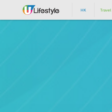
HK
Travel