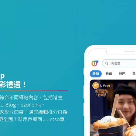
pp
精彩禮遇！
資訊平台綜合不同網站內容，包括港生
U Blog、ezone.hk、
惠及獨家影片節目！睇完編輯推介再攞
面！新用戶即到U Jetso專