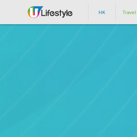
HK
Travel