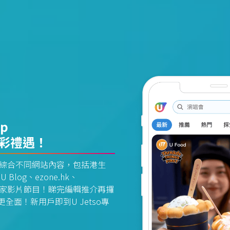
pp
精彩禮遇！
資訊平台綜合不同網站內容，包括港生
U Blog、ezone.hk、
惠及獨家影片節目！睇完編輯推介再攞
面！新用戶即到U Jetso專