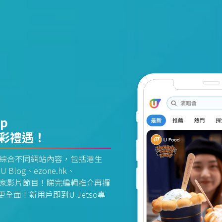
pp
精彩禮遇！
資訊平台綜合不同網站內容，包括港生
U Blog、ezone.hk、
惠及獨家影片節目！睇完編輯推介再攞
面！新用戶即到U Jetso專