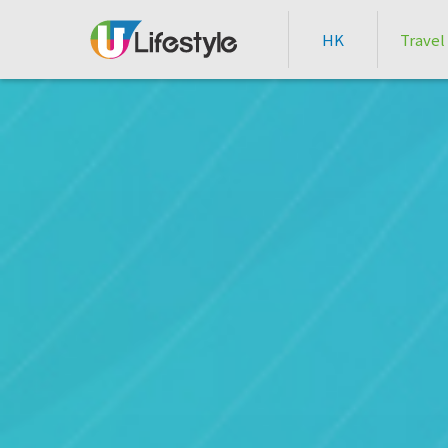
HK
Travel