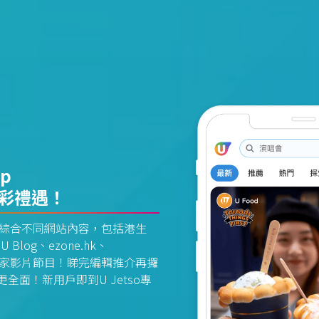
pp
精彩禮遇！
資訊平台綜合不同網站內容，包括港生
U Blog、ezone.hk、
惠及獨家影片節目！睇完編輯推介再攞
面！新用戶即到U Jetso專