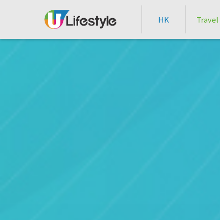
HK
Travel