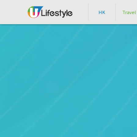
HK
Travel