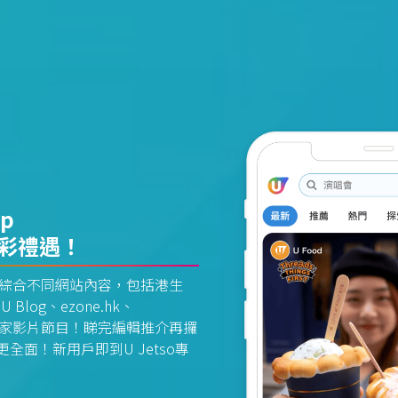
pp
精彩禮遇！
資訊平台綜合不同網站內容，包括港生
U Blog、ezone.hk、
惠及獨家影片節目！睇完編輯推介再攞
面！新用戶即到U Jetso專