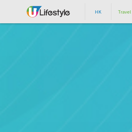
HK
Travel