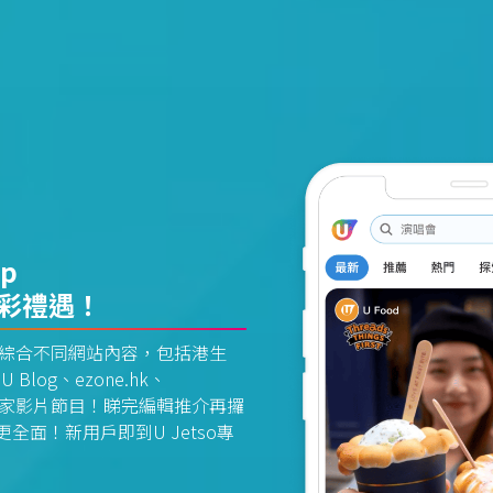
pp
精彩禮遇！
資訊平台綜合不同網站內容，包括港生
U Blog、ezone.hk、
惠及獨家影片節目！睇完編輯推介再攞
面！新用戶即到U Jetso專