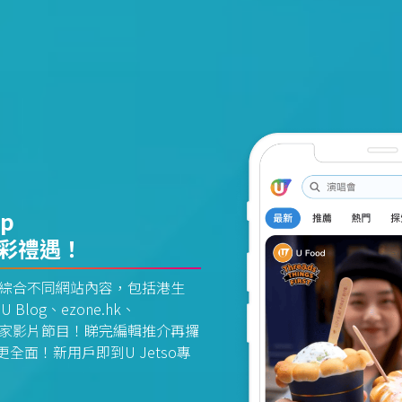
pp
精彩禮遇！
資訊平台綜合不同網站內容，包括港生
U Blog、ezone.hk、
惠及獨家影片節目！睇完編輯推介再攞
面！新用戶即到U Jetso專