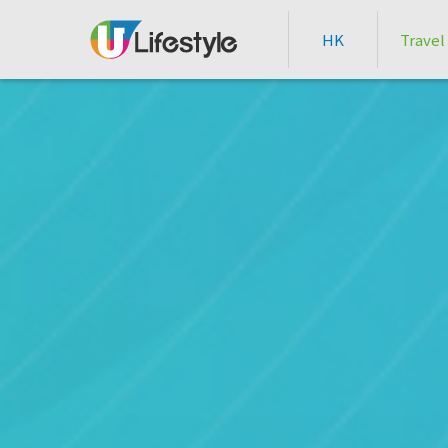
HK
Travel