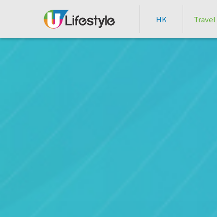
HK
Travel