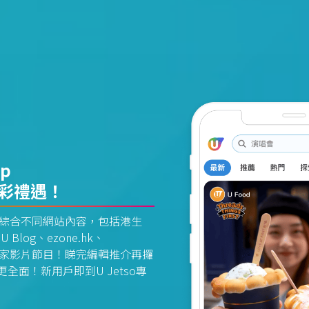
pp
精彩禮遇！
資訊平台綜合不同網站內容，包括港生
U Blog、ezone.hk、
惠及獨家影片節目！睇完編輯推介再攞
面！新用戶即到U Jetso專