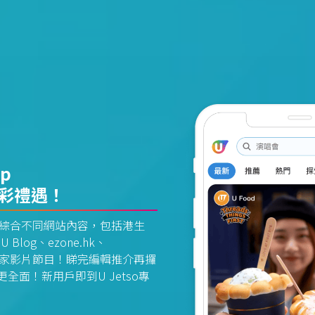
pp
精彩禮遇！
資訊平台綜合不同網站內容，包括港生
U Blog、ezone.hk、
惠及獨家影片節目！睇完編輯推介再攞
面！新用戶即到U Jetso專