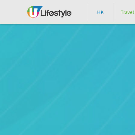
HK
Travel