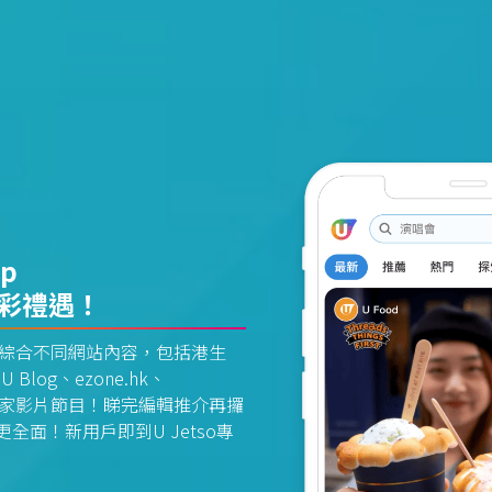
pp
精彩禮遇！
資訊平台綜合不同網站內容，包括港生
U Blog、ezone.hk、
惠及獨家影片節目！睇完編輯推介再攞
面！新用戶即到U Jetso專