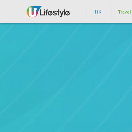
HK
Travel