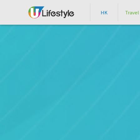
HK
Travel