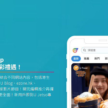
pp
精彩禮遇！
資訊平台綜合不同網站內容，包括港生
U Blog、ezone.hk、
惠及獨家影片節目！睇完編輯推介再攞
面！新用戶即到U Jetso專