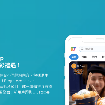
pp
精彩禮遇！
資訊平台綜合不同網站內容，包括港生
U Blog、ezone.hk、
惠及獨家影片節目！睇完編輯推介再攞
面！新用戶即到U Jetso專