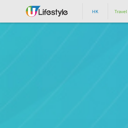
HK
Travel