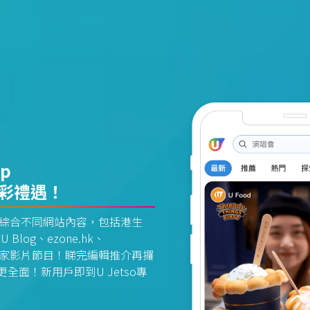
pp
精彩禮遇！
資訊平台綜合不同網站內容，包括港生
U Blog、ezone.hk、
惠及獨家影片節目！睇完編輯推介再攞
面！新用戶即到U Jetso專