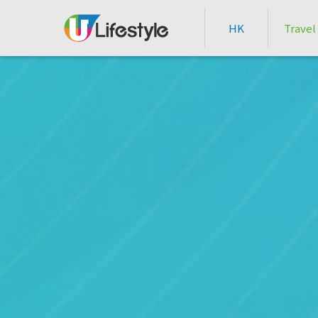
HK
Travel