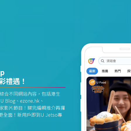
pp
精彩禮遇！
資訊平台綜合不同網站內容，包括港生
U Blog、ezone.hk、
惠及獨家影片節目！睇完編輯推介再攞
面！新用戶即到U Jetso專