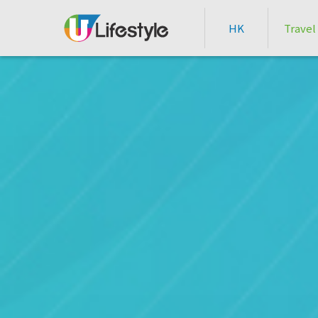
HK
Travel