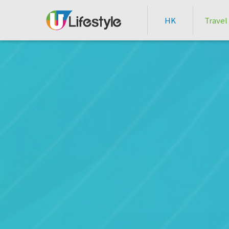
HK
Travel