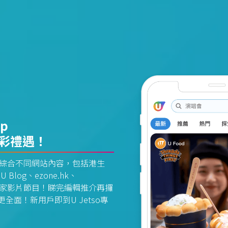
pp
精彩禮遇！
資訊平台綜合不同網站內容，包括港生
U Blog、ezone.hk、
惠及獨家影片節目！睇完編輯推介再攞
面！新用戶即到U Jetso專