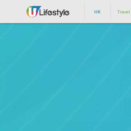
HK
Travel