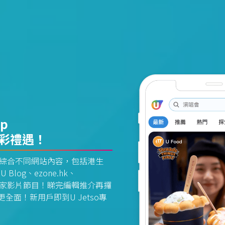
pp
精彩禮遇！
資訊平台綜合不同網站內容，包括港生
U Blog、ezone.hk、
惠及獨家影片節目！睇完編輯推介再攞
面！新用戶即到U Jetso專