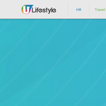
HK
Travel