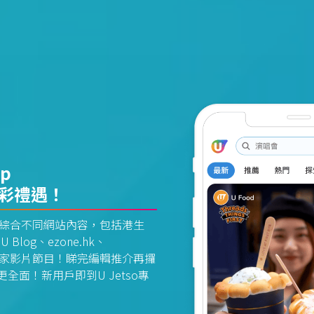
pp
精彩禮遇！
資訊平台綜合不同網站內容，包括港生
U Blog、ezone.hk、
惠及獨家影片節目！睇完編輯推介再攞
面！新用戶即到U Jetso專