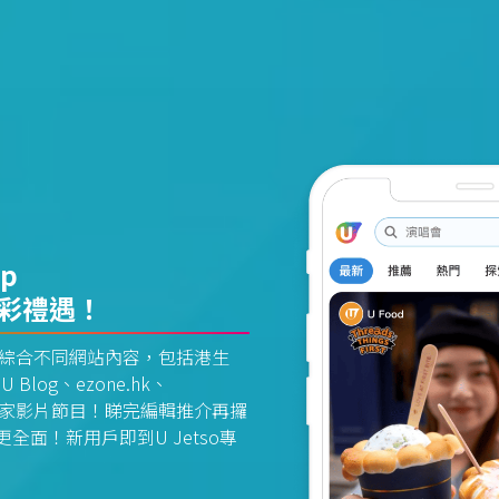
pp
精彩禮遇！
資訊平台綜合不同網站內容，包括港生
U Blog、ezone.hk、
惠及獨家影片節目！睇完編輯推介再攞
面！新用戶即到U Jetso專