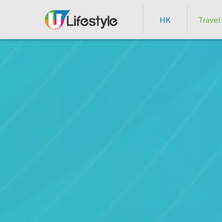
HK
Travel