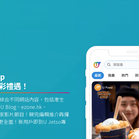
pp
精彩禮遇！
資訊平台綜合不同網站內容，包括港生
U Blog、ezone.hk、
惠及獨家影片節目！睇完編輯推介再攞
面！新用戶即到U Jetso專