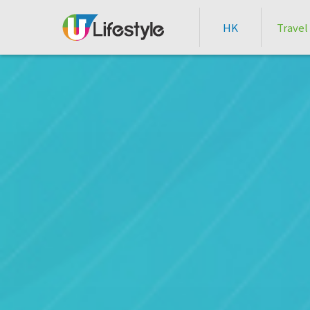
HK
Travel