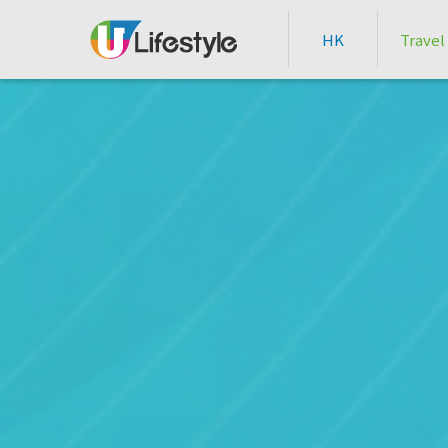
HK
Travel