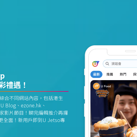
pp
精彩禮遇！
資訊平台綜合不同網站內容，包括港生
U Blog、ezone.hk、
惠及獨家影片節目！睇完編輯推介再攞
面！新用戶即到U Jetso專