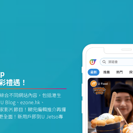
pp
精彩禮遇！
資訊平台綜合不同網站內容，包括港生
U Blog、ezone.hk、
惠及獨家影片節目！睇完編輯推介再攞
面！新用戶即到U Jetso專