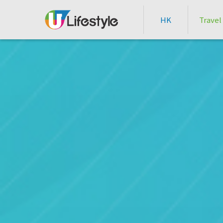
HK
Travel