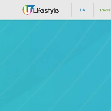
HK
Travel