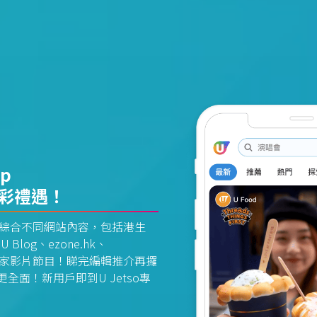
pp
精彩禮遇！
資訊平台綜合不同網站內容，包括港生
U Blog、ezone.hk、
惠及獨家影片節目！睇完編輯推介再攞
面！新用戶即到U Jetso專