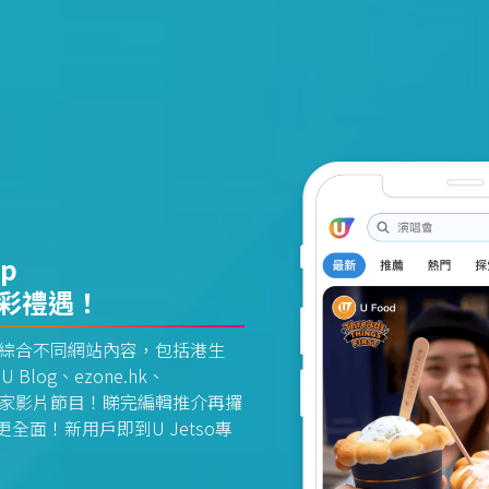
pp
精彩禮遇！
資訊平台綜合不同網站內容，包括港生
U Blog、ezone.hk、
惠及獨家影片節目！睇完編輯推介再攞
面！新用戶即到U Jetso專