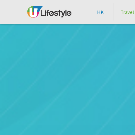
HK
Travel