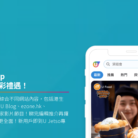
pp
精彩禮遇！
資訊平台綜合不同網站內容，包括港生
U Blog、ezone.hk、
惠及獨家影片節目！睇完編輯推介再攞
面！新用戶即到U Jetso專