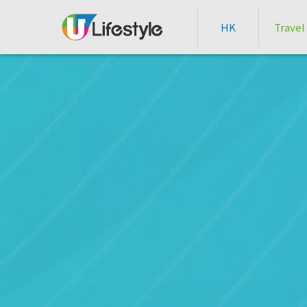
HK
Travel