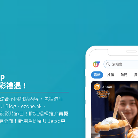
pp
精彩禮遇！
資訊平台綜合不同網站內容，包括港生
U Blog、ezone.hk、
惠及獨家影片節目！睇完編輯推介再攞
面！新用戶即到U Jetso專