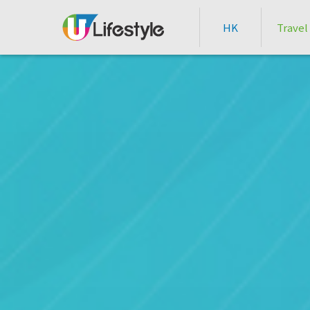
HK
Travel