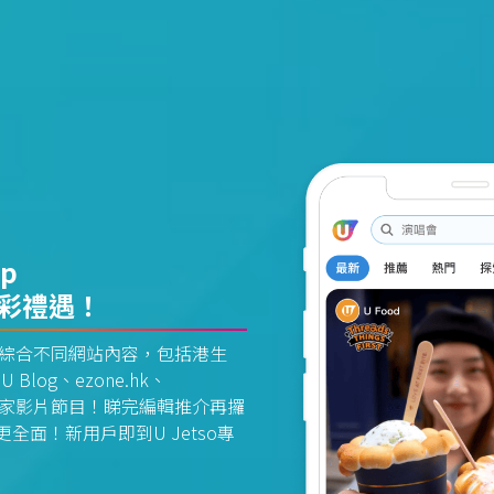
pp
精彩禮遇！
資訊平台綜合不同網站內容，包括港生
U Blog、ezone.hk、
惠及獨家影片節目！睇完編輯推介再攞
面！新用戶即到U Jetso專