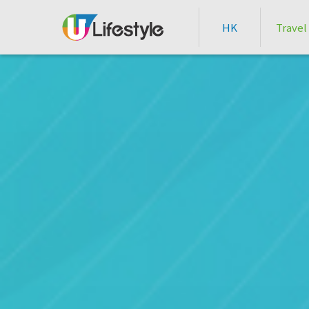
HK
Travel