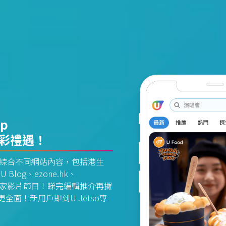
pp
精彩禮遇！
資訊平台綜合不同網站內容，包括港生
U Blog、ezone.hk、
惠及獨家影片節目！睇完編輯推介再攞
面！新用戶即到U Jetso專