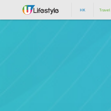
HK
Travel