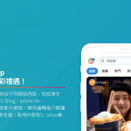
pp
精彩禮遇！
資訊平台綜合不同網站內容，包括港生
U Blog、ezone.hk、
惠及獨家影片節目！睇完編輯推介再攞
面！新用戶即到U Jetso專