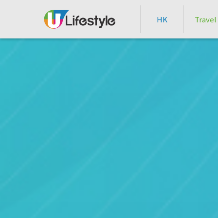
HK
Travel