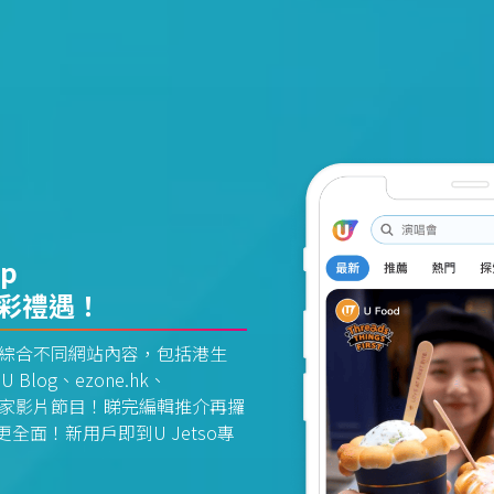
pp
精彩禮遇！
資訊平台綜合不同網站內容，包括港生
U Blog、ezone.hk、
惠及獨家影片節目！睇完編輯推介再攞
面！新用戶即到U Jetso專